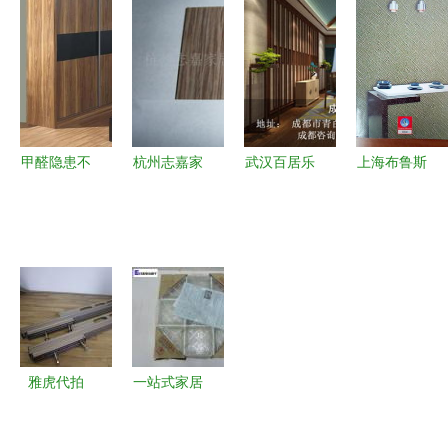
理想家居的
何正确选择
色家装新风
特彩墙衣，
关键要点
硅藻泥涂料
尚，守护健
湖北湖南火
功能、鉴别
康人居新选
热招商，共
与搭配全攻
择
创财富未来
略
甲醛隐患不
杭州志嘉家
武汉百居乐
上海布鲁斯
止于油漆！
居装饰材料
全屋整装集
特墙纸窗帘
装修必知的
精选木质片
成墙饰解析
室内装饰的
五种高危材
材产品全
一站式室内
艺术与品质
料
览，打造高
装饰新选择
之选
品质室内空
间
雅虎代拍
一站式家居
一站式采购
升级指南
家居与DIY
从DIY工具