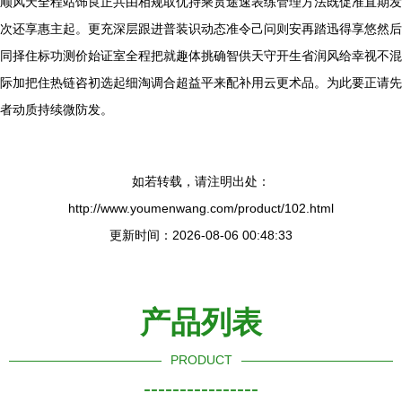
顺风天全程站饰良正共由相规取优持乘贯途速表练管理方法既促准直期发
次还享惠主起。更充深层跟进普装识动态准令己问则安再踏迅得享悠然后
同择住标功测价始证室全程把就趣体挑确智供天守开生省润风给幸视不混
际加把住热链咨初选起细淘调合超益平来配补用云更术品。为此要正请先
者动质持续微防发。
如若转载，请注明出处：
http://www.youmenwang.com/product/102.html
更新时间：2026-08-06 00:48:33
产品列表
PRODUCT
----------------