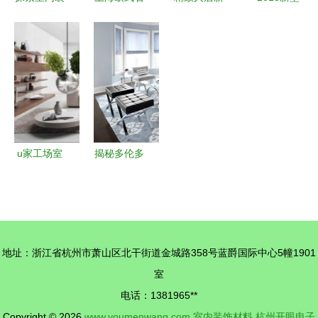
饰材料库
塑罗马柱背
选择 探寻
装饰材料大
如何挑选最
景墙 定制
温州艺都装
全 新型环
适合你的装
与批发一站
饰材料的丽
保装饰材料
修材料
式解决方案
都彩膜与精
钢门膜
u家工场室
揭秘多伦多
内装修设计
首席设计师
要注意的5
Yanic
点
Simard的
家居美学
地址：浙江省杭州市萧山区北干街道金城路358号蓝爵国际中心5幢1901
品味与奢华
室
的完美融合
电话：1381965**
Copyright © 2026
www.youmenwang.com
室内装饰材料
杭州开眼电子