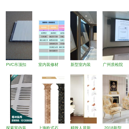
PVC吊顶扣
室内装修材
新型室内装
广州质检院
板选购全攻
料有哪些品
修材料 创
专家领导莅
略 从材质
牌？一份超
新装饰的同
临德高工厂
到施工，一
实用的装修
时赋能生活
指导交流，
篇看懂室内
材料清单
品质
聚焦室内装
高性价比天
+品牌大全
饰材料质量
花板
管控
探索室内装
上海欧式石
精致人居新
2018新型