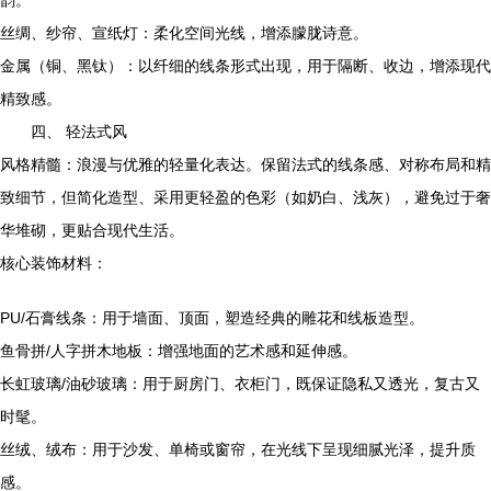
韵。
丝绸、纱帘、宣纸灯：柔化空间光线，增添朦胧诗意。
金属（铜、黑钛）：以纤细的线条形式出现，用于隔断、收边，增添现代
精致感。
四、 轻法式风
风格精髓：浪漫与优雅的轻量化表达。保留法式的线条感、对称布局和精
致细节，但简化造型、采用更轻盈的色彩（如奶白、浅灰），避免过于奢
华堆砌，更贴合现代生活。
核心装饰材料：
PU/石膏线条：用于墙面、顶面，塑造经典的雕花和线板造型。
鱼骨拼/人字拼木地板：增强地面的艺术感和延伸感。
长虹玻璃/油砂玻璃：用于厨房门、衣柜门，既保证隐私又透光，复古又
时髦。
丝绒、绒布：用于沙发、单椅或窗帘，在光线下呈现细腻光泽，提升质
感。