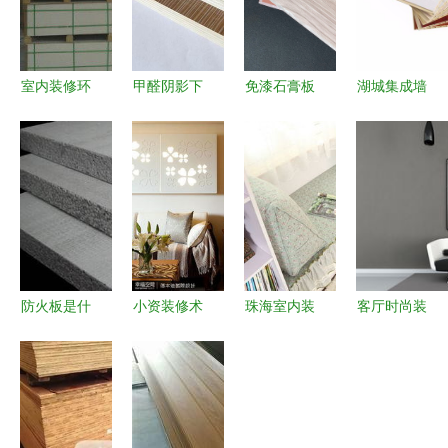
室内装修环
甲醛阴影下
免漆石膏板
湖城集成墙
保板材价
的家装抉择
与轻钢龙骨
面 厂家直
格、批发与
生态板超标
打造环保防
销，打造现
厂家指南
事件后的健
火的现代室
代内墙装饰
选择优质装
康避坑指南
内装饰方案
新典范
饰材料的关
键
防火板是什
小资装修术
珠海室内装
客厅时尚装
么材料？如
经济又有格
修材料报价
修效果设计
何选购防火
调，雕花板
与选购全面
从素材到落
材料？- 手
为家居点睛
指南
地的完整指
机房天下知
南