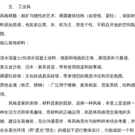
五、 工业风
风格精髓：粗犷与随性的艺术。裸露建筑结构（如管线、梁柱），保留材
料原始质感，色彩多以黑、灰、棕为主，营造个性、不羁且开放的空间氛
围。
核心装饰材料：
清水混凝土/仿清水混凝土涂料：墙面和地面的主角，展现质朴力量感。
复古皮沙发、旧木：家具首选，带有使用痕迹和故事感。
裸露红砖墙：文化砖或真实砖墙，带来强烈的视觉冲击和历史氛围。
黑色金属（铁艺、锈钢）：广泛用于楼梯、家具框架、货架系统，结构感
强。
风格是家的表情，材料是家的肌肤。选择一种风格，本质上是选择一
种生活方式和审美趣味。而材料的正确运用，则是将风格理念落地的关
键。建议在装修前，充分沟通需求，将风格意向与材料样本结合考量，并
在全屋光环境（即“柔光”理念）的规划下进行整体设计，方能成就一个和