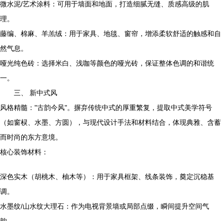
微水泥/艺术涂料：可用于墙面和地面，打造细腻无缝、质感高级的肌
理。
藤编、棉麻、羊羔绒：用于家具、地毯、窗帘，增添柔软舒适的触感和自
然气息。
哑光纯色砖：选择米白、浅咖等颜色的哑光砖，保证整体色调的和谐统
一。
三、 新中式风
风格精髓："古韵今风"。摒弃传统中式的厚重繁复，提取中式美学符号
（如窗棂、水墨、方圆），与现代设计手法和材料结合，体现典雅、含蓄
而时尚的东方意境。
核心装饰材料：
深色实木（胡桃木、柚木等）：用于家具框架、线条装饰，奠定沉稳基
调。
水墨纹/山水纹大理石：作为电视背景墙或局部点缀，瞬间提升空间气