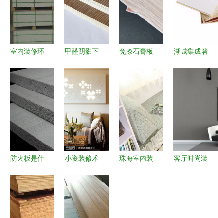
室内装修环
甲醛阴影下
免漆石膏板
湖城集成墙
保板材价
的家装抉择
与轻钢龙骨
面 厂家直
格、批发与
生态板超标
打造环保防
销，打造现
厂家指南
事件后的健
火的现代室
代内墙装饰
选择优质装
康避坑指南
内装饰方案
新典范
饰材料的关
键
防火板是什
小资装修术
珠海室内装
客厅时尚装
么材料？如
经济又有格
修材料报价
修效果设计
何选购防火
调，雕花板
与选购全面
从素材到落
材料？- 手
为家居点睛
指南
地的完整指
机房天下知
南