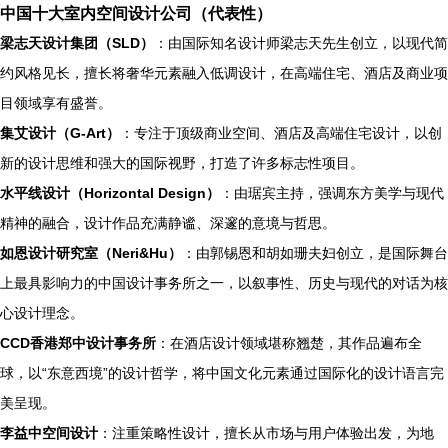
中国十大室内空间设计公司（代表性）
梁志天设计集团（SLD）
：由国际知名设计师梁志天先生创立，以现代简
约风格见长，擅长将奢华元素融入低调设计，在高端住宅、酒店及商业项
目领域享有盛誉。
集艾设计（G-Art）
：专注于顶级商业空间、酒店及高端住宅设计，以创
新的设计思维和强大的国际视野，打造了许多标志性项目。
水平线设计（Horizontal Design）
：由琚宾主持，强调东方美学与现代
精神的融合，设计作品充满静谧、深邃的意境与哲思。
如恩设计研究室（Neri&Hu）
：由郭锡恩和胡如珊夫妇创立，是国际舞台
上最具影响力的中国设计事务所之一，以叙事性、历史与现代的对话为核
心设计理念。
CCD香港郑中设计事务所
：在酒店设计领域堪称翘楚，其作品遍布全
球，以“东意西境”的设计哲学，将中国文化元素通过国际化的设计语言完
美呈现。
李益中空间设计
：注重策略性设计，擅长从市场与用户体验出发，为地