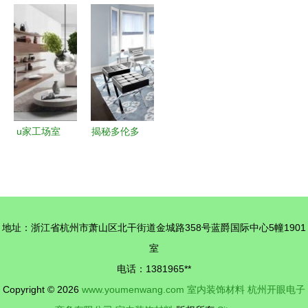
饰材料库
塑罗马柱背
选择 探寻
装饰材料大
如何挑选最
景墙 定制
温州艺都装
全 新型环
适合你的装
与批发一站
饰材料的丽
保装饰材料
修材料
式解决方案
都彩膜与精
钢门膜
u家工场室
揭秘多伦多
内装修设计
首席设计师
要注意的5
Yanic
点
Simard的
家居美学
地址：浙江省杭州市萧山区北干街道金城路358号蓝爵国际中心5幢1901
品味与奢华
室
的完美融合
电话：1381965**
Copyright © 2026
www.youmenwang.com
室内装饰材料
杭州开眼电子