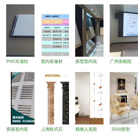
PVC吊顶扣
室内装修材
新型室内装
广州质检院
板选购全攻
料有哪些品
修材料 创
专家领导莅
略 从材质
牌？一份超
新装饰的同
临德高工厂
到施工，一
实用的装修
时赋能生活
指导交流，
篇看懂室内
材料清单
品质
聚焦室内装
高性价比天
+品牌大全
饰材料质量
花板
管控
探索室内装
上海欧式石
精致人居新
2018新型