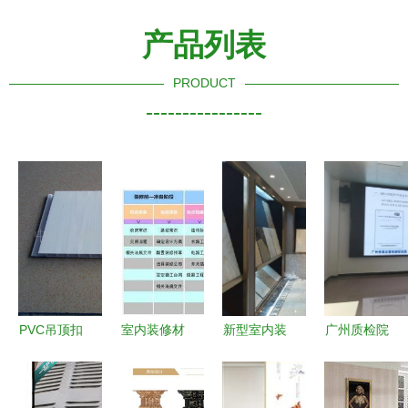
产品列表
PRODUCT
----------------
PVC吊顶扣
室内装修材
新型室内装
广州质检院
板选购全攻
料有哪些品
修材料 创
专家领导莅
略 从材质
牌？一份超
新装饰的同
临德高工厂