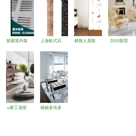
到施工，一
实用的装修
时赋能生活
指导交流，
篇看懂室内
材料清单
品质
聚焦室内装
高性价比天
+品牌大全
饰材料质量
花板
管控
探索室内装
上海欧式石
精致人居新
2018新型
饰材料库
塑罗马柱背
选择 探寻
装饰材料大
如何挑选最
景墙 定制
温州艺都装
全 新型环
适合你的装
与批发一站
饰材料的丽
保装饰材料
修材料
式解决方案
都彩膜与精
钢门膜
u家工场室
揭秘多伦多
内装修设计
首席设计师
要注意的5
Yanic
点
Simard的